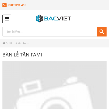
0989 091 418
TÌ
KIÊ
Bàn lễ tân fami
BÀN LỄ TÂN FAMI