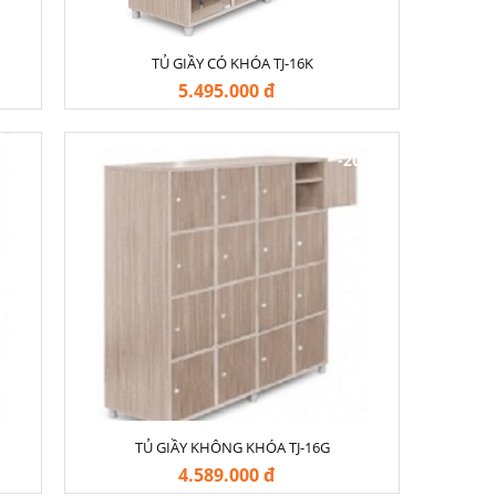
TỦ GIẦY CÓ KHÓA TJ-16K
5.495.000 đ
0%
-20%
TỦ GIẦY KHÔNG KHÓA TJ-16G
4.589.000 đ