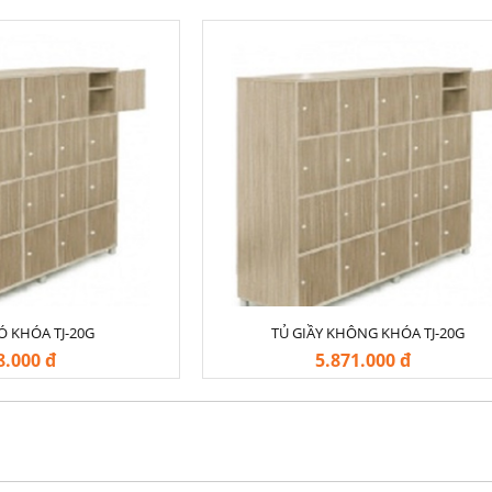
-20%
-2
Ó KHÓA TJ-20G
TỦ GIẦY KHÔNG KHÓA TJ-20G
8.000 đ
5.871.000 đ