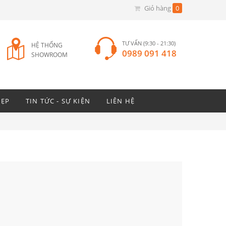
Giỏ hàng
0
TƯ VẤN (9:30 - 21:30)
HỆ THỐNG
0989 091 418
SHOWROOM
ĐẸP
TIN TỨC - SỰ KIỆN
LIÊN HỆ