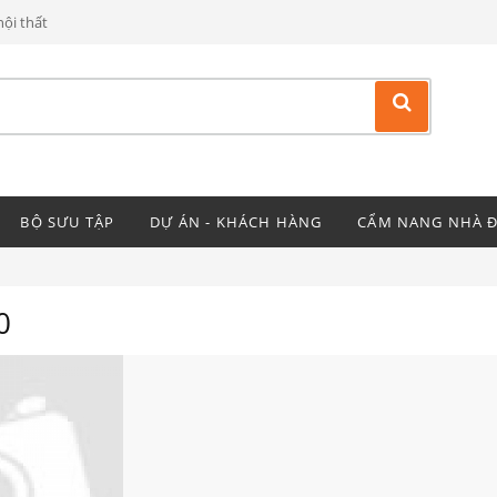
ội thất
BỘ SƯU TẬP
DỰ ÁN - KHÁCH HÀNG
CẨM NANG NHÀ 
0