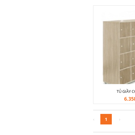
TỦ GIẦY C
6.35
Trang
‹
1
›